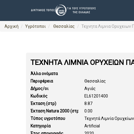
Αρχική
Υγρότοποι
Θεσσαλίας
Τεχνητα Λιμνια Ορυχειων
ΤΕΧΝΗΤΑ ΛΙΜΝΙΑ ΟΡΥΧΕΙΩΝ 
Άλλα ονόματα
Περιφέρεια
Θεσσαλίας
Δήμος/οι
Αγιάς
Κωδικός
EL61201400
Έκταση (στρ)
8.87
Έκταση Natura 2000 (στρ)
0.00
Τύπος υγροτόπου
Τεχνητά Λιμνία Ορυχείων
Κατηγορία
Artificial
Έτος απογραφής
2020