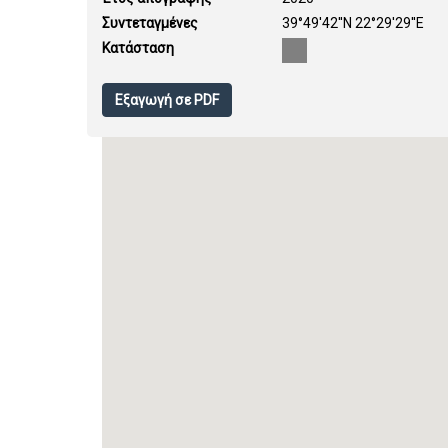
Συντεταγμένες
39°49'42''N 22°29'29''E
Κατάσταση
Εξαγωγή σε PDF