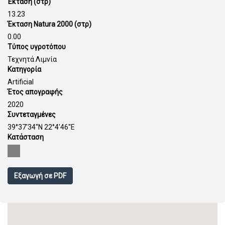
Έκταση (στρ)
13.23
Έκταση Natura 2000 (στρ)
0.00
Τύπος υγροτόπου
Τεχνητά Λιμνία
Κατηγορία
Artificial
Έτος απογραφής
2020
Συντεταγμένες
39°37'34''N 22°4'46''E
Κατάσταση
Εξαγωγή σε PDF