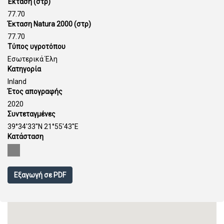
Έκταση (στρ)
77.70
Έκταση Natura 2000 (στρ)
77.70
Τύπος υγροτόπου
Εσωτερικά Έλη
Κατηγορία
Inland
Έτος απογραφής
2020
Συντεταγμένες
39°34'33''N 21°55'43''E
Κατάσταση
Εξαγωγή σε PDF