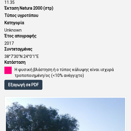
11.35
Έκταση Natura 2000 (στρ)
Τύπος υγροτόπου
Κατηγορία
Unknown
Έτος απογραφής
2017
Συντεταγμένες
38°7'30''N 24°0'1''E
Κατάσταση
Η φυσική βλάστηση ή ο τύπος κάλυψης είναι ισχυρά
τροποποιημένη/ος (<10% ανέγγιχτο)
Εξαγωγή σε PDF