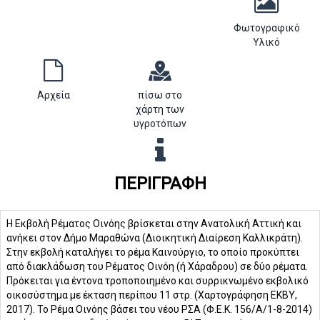
Φωτογραφικό
Υλικό
Αρχεία
πίσω στο
χάρτη των
υγροτόπων
ΠΕΡΙΓΡΑΦΉ
Η Εκβολή Ρέματος Οινόης βρίσκεται στην Ανατολική Αττική και
ανήκει στον Δήμο Μαραθώνα (Διοικητική Διαίρεση Καλλικράτη).
Στην εκβολή καταλήγει το ρέμα Καινούργιο, το οποίο προκύπτει
από διακλάδωση του Ρέματος Οινόη (ή Χάραδρου) σε δύο ρέματα.
Πρόκειται για έντονα τροποποιημένο και συρρικνωμένο εκβολικό
οικοσύστημα με έκταση περίπου 11 στρ. (Χαρτογράφηση ΕΚΒΥ,
2017). Το Ρέμα Οινόης βάσει του νέου ΡΣΑ (Φ.Ε.Κ. 156/Α/1-8-2014)