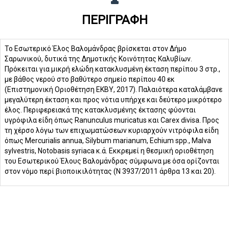
ΠΕΡΙΓΡΑΦΉ
Το Εσωτερικό Έλος Βαλομάνδρας βρίσκεται στον Δήμο
Σαρωνικού, δυτικά της Δημοτικής Κοινότητας Καλυβίων.
Πρόκειται για μικρή ελώδη κατακλυσμένη έκταση περίπου 3 στρ.,
με βάθος νερού στο βαθύτερο σημείο περίπου 40 εκ
(Επιστημονική Οριοθέτηση ΕΚΒΥ, 2017). Παλαιότερα καταλάμβανε
μεγαλύτερη έκταση και προς νότια υπήρχε και δεύτερο μικρότερο
έλος. Περιφερειακά της κατακλυσμένης έκτασης φύονται
υγρόφιλα είδη όπως Ranunculus muricatus και Carex divisa. Προς
τη χέρσο λόγω των επιχωματώσεων κυριαρχούν νιτρόφιλα είδη
όπως Mercurialis annua, Silybum marianum, Echium spp., Malva
sylvestris, Notobasis syriaca κ.ά. Εκκρεμεί η θεσμική οριοθέτηση
του Εσωτερικού Έλους Βαλομάνδρας σύμφωνα με όσα ορίζονται
στον νόμο περί βιοποικιλότητας (Ν 3937/2011 άρθρα 13 και 20).