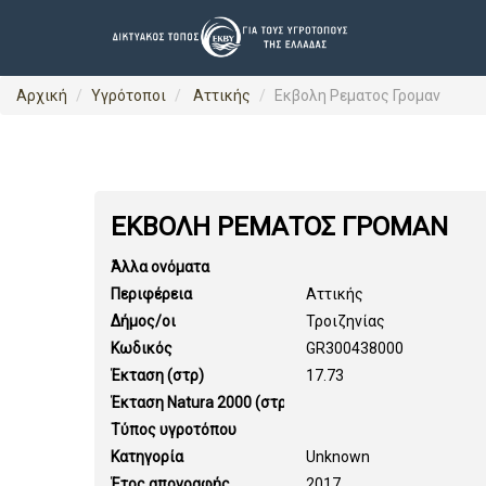
Αρχική
Υγρότοποι
Αττικής
Εκβολη Ρεματος Γρομαν
ΕΚΒΟΛΗ ΡΕΜΑΤΟΣ ΓΡΟΜΑΝ
Άλλα ονόματα
Περιφέρεια
Αττικής
Δήμος/οι
Τροιζηνίας
Κωδικός
GR300438000
Έκταση (στρ)
17.73
Έκταση Natura 2000 (στρ)
Τύπος υγροτόπου
Κατηγορία
Unknown
Έτος απογραφής
2017