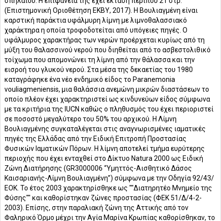
σπηλαίου. Η επιφάνειά της έχει έκταση περίπου 21 στρ.
(Επιστημονική Οριοθέτηση ΕΚΒΥ, 2017). Η Βουλιαγμένη είναι
καρστική παράκτια υφάλμυρη λίμνη με λιμνοθαλασσιακό
χαράκτηρα η οποία τροφοδοτείται από υπόγειες πηγές. Ο
υφάλμυρος χαρακτήρας των νερών προέρχεται κυρίως από τη
μύξη του θαλασσινού νερού που διηθείται από το ασβεστολιθικό
τοίχωμα που απομονώνει τη λίμνη από την θάλασσα και την
εισροή του γλυκού νερού. Στα μέσα της δεκαετίας του 1980
καταγράφηκε ένα νέο ενδημικό είδος το Paranemonia
vouliagmeniensis, μια θαλάσσια ανεμώνη μικρών διαστάσεων το
οποίο πλέον έχει χαρακτηριστεί ως κινδυνεύων είδος σύμφωνα
με τα κριτήρια της IUCN καθώς ο πληθυσμός του έχει περιοριστεί
σε ποσοστό μεγαλύτερο του 50% του αρχικού. Η Λίμνη
Βουλιαγμένης συγκαταλέγεται στις αναγνωρισμένες ιαματικές
πηγές της Ελλάδας από την Ειδική Επιτροπή Προστασίας
Φυσικών Ιαματικών Πόρων. Η λίμνη αποτελεί τμήμα ευρύτερης
περιοχής που έχει ενταχθεί στο Δίκτυο Natura 2000 ως Ειδική
Ζώνη Διατήρησης (GR3000006 “Υμηττός-Αισθητικό Δάσος
Καισαριανής-Λίμνη Βουλιαγμένη”) σύμφωνα με την Οδηγία 92/43/
ΕΟΚ. Το έτος 2003 χαρακτηρίσθηκε ως ""Διατηρητέο Μνημείο της
Φύσης"" και καθορίστηκαν ζώνες προστασίας (ΦΕΚ 51/Δ/4-2-
2003). Επίσης, στην παραλιακή ζώνη της Αττικής από τον
Φαληρικό Όρμο μέχρι την Αγία Μαρίνα Κρωπίας καθορίσθηκαν, το