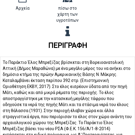
Αρχεία
πίσω στο
χάρτη των
υγροτόπων
ΠΕΡΙΓΡΑΦΉ
Το Παράκτιο Έλος Μπρεξίζας βρίσκεται στη Βορειοανατολική
Αττική (Δήμος Μαραθώνα) με ένα μεγάλο μέρος του να ανήκει στο
δημόσιο κτήμα της πρώην Αμερικανικής Βάσης Ν. Μάκρης.
Καταλαμβάνει έκταση περίπου 392 στρ. (Επιστημονική
Οριοθέτηση ΕΚΒΥ, 2017). Στο έλος εισρέουν ύδατα από την πηγή
Μάτι, καθώς και από μικρά ρέματα της περιοχής. Το έλος
αποστραγγίστηκε με την κατασκευή μεγάλης τάφρου που
οδηγούσε τα νερά της πηγής Μάτι και τα στάσιμα νερά του έλους
στη θάλασσα (1931). Στην περιοχή έλαβαν χώρα και άλλα
στραγγιστικά έργα, που περιόρισαν το έλος στον χώρο ανάντη του
αρχαιολογικού χώρου της Μπρεξίζας. Το Παράκτιο Έλος
Μπρέξιζας βάσει του νέου ΡΣΑ (Φ.Ε.Κ. 156/Α/1-8-2014)
εντάσσεται στο ειδικό πρόγραμμα, ως Α' Προτεραιότητας, για