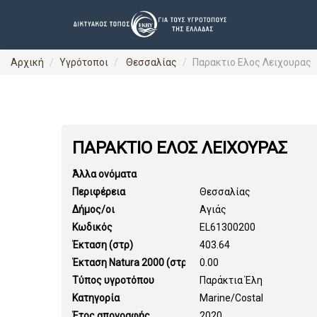
Αρχική
Υγρότοποι
Θεσσαλίας
Παρακτιο Ελος Λειχουρας
ΠΑΡΑΚΤΙΟ ΕΛΟΣ ΛΕΙΧΟΥΡΑΣ
Άλλα ονόματα
Περιφέρεια
Θεσσαλίας
Δήμος/οι
Αγιάς
Κωδικός
EL61300200
Έκταση (στρ)
403.64
Έκταση Natura 2000 (στρ)
0.00
Τύπος υγροτόπου
Παράκτια Έλη
Κατηγορία
Marine/Costal
Έτος απογραφής
2020