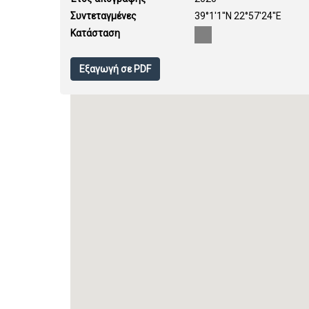
Συντεταγμένες
39°1'1''N 22°57'24''E
Κατάσταση
Εξαγωγή σε PDF