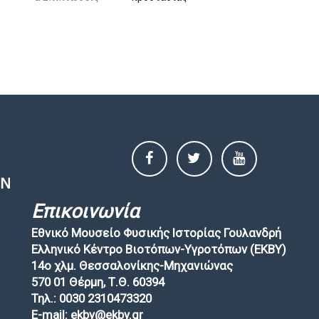
Επικοινωνία
Εθνικό Μουσείο Φυσικής Ιστορίας Γουλανδρή
Ελληνικό Κέντρο Βιοτόπων-Υγροτόπων (EKBY)
14ο χλμ. Θεσσαλονίκης-Μηχανιώνας
570 01 Θέρμη, Τ.Θ. 60394
Τηλ.: 0030 2310473320
E-mail: ekby@ekby.gr